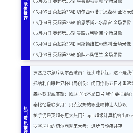
05月05日 英超第35轮 埃弗顿vs曼城 全场录像
录
像
05月05日 英超第35轮 切尔西vs诺丁汉森林 全场录
推
荐
05月04日 英超第35轮 伯恩茅斯vs水晶宫 全场录像
05月04日 英超第35轮 曼联vs利物浦 全场录像
05月04日 英超第35轮 阿斯顿维拉vs热刺 全场录像
05月03日 英超第35轮 狼队vs桑德兰 全场录像
罗塞尼尔怒斥切尔西球员：连头球都躲，这不是我
托纳利自曝世界杯出局创伤：闭门疗伤五日才重返
森林铁卫威廉斯：欧联争冠不是口号 我们要把野心
泰比忆曼联岁月：贝克汉姆的职业精神让人惊叹
热
门
枪手仍是英超夺冠大热门？opta超级计算机给出87
资
讯
罗塞尼尔的切尔西迎来大考：进步与顽疾并存
推
荐