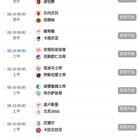
意杯
波坦察
贝内文托
08-10 00:00
即将开始
意杯
拉维纳
维琴察
08-10 00:00
即将开始
意杯
卡塔尼亚
安塔利亚体育
08-10 00:00
即将开始
土甲
克斯欧仁古库
班迪马士邦
08-10 00:00
即将开始
土甲
伊斯坦堡士邦
波德鲁姆士邦
08-10 00:00
即将开始
土甲
布尔萨体育
波卢斯堡
08-10 00:00
即将开始
土甲
文尼沙BB
厄德尔
08-10 00:00
即将开始
土甲
卡拉古拉克