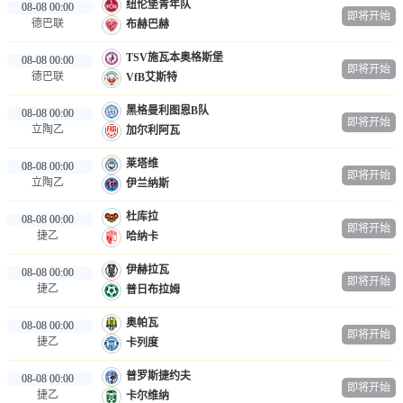
纽伦堡青年队
08-08 00:00
即将开始
德巴联
布赫巴赫
TSV施瓦本奥格斯堡
08-08 00:00
即将开始
德巴联
VfB艾斯特
黑格曼利图恩B队
08-08 00:00
即将开始
立陶乙
加尔利阿瓦
莱塔维
08-08 00:00
即将开始
立陶乙
伊兰纳斯
杜库拉
08-08 00:00
即将开始
捷乙
哈纳卡
伊赫拉瓦
08-08 00:00
即将开始
捷乙
普日布拉姆
奥帕瓦
08-08 00:00
即将开始
捷乙
卡列度
普罗斯捷约夫
08-08 00:00
即将开始
捷乙
卡尔维纳