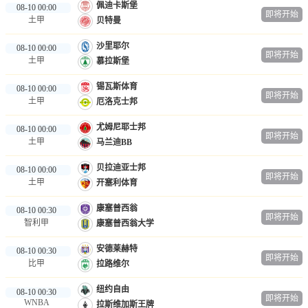
佩迪卡斯堡
08-10 00:00
即将开始
土甲
贝特曼
沙里耶尔
08-10 00:00
即将开始
土甲
慕拉斯堡
锡瓦斯体育
08-10 00:00
即将开始
土甲
厄洛克士邦
尤姆尼耶士邦
08-10 00:00
即将开始
土甲
马兰迪BB
贝拉迪亚士邦
08-10 00:00
即将开始
土甲
开塞利体育
康塞普西翁
08-10 00:30
即将开始
智利甲
康塞普西翁大学
安德莱赫特
08-10 00:30
即将开始
比甲
拉路维尔
纽约自由
08-10 00:30
即将开始
WNBA
拉斯维加斯王牌