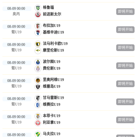
格鲁瑙
08-09 00:00
即将开始
奥丙
前进斯太尔
布拉加U19
08-09 00:00
即将开始
葡U19
基维辛迪U19
法马利卡欧U19
08-09 00:00
即将开始
葡U19
摩里伦斯U19
波尔图U19
08-09 00:00
即将开始
葡U19
费伦斯U19
里奥阿维U19
08-09 00:00
即将开始
葡U19
维塞岛U19
甘马雷斯U19
08-09 00:00
即将开始
葡U19
维赛拉U19
本菲卡U19
08-09 00:00
即将开始
葡U19
利亚拿U19
马夫拉U19
08-09 00:00