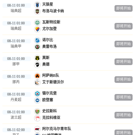
天狼星
08-11 01:00
即将开始
瑞典超
布洛马波卡纳
瓦斯特拉斯
08-11 01:00
即将开始
瑞典超
尤尔加登
诺尔比
08-11 01:00
即将开始
瑞典甲
奥雷布洛
莫斯
08-11 01:00
即将开始
挪甲
奥德
阿萨纳B队
08-11 01:00
即将开始
挪丙
艾于斯德沃尔
锡尔克堡
08-11 01:00
即将开始
丹麦超
欧登塞
史拉斯科
08-11 01:00
即将开始
波兰超
克拉科维亚
阿尔克马尔青年队
08-11 02:00
即将开始