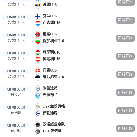
即将开始
欧锦U16 B
波黑U16
芬兰U16
08-08 00:00
即将开始
欧锦U16 B
卢森堡U16
挪威U16
08-08 00:00
即将开始
欧锦U16 B
保加利亚U16
匈牙利U16
08-08 00:00
即将开始
欧锦U16 B
奥地利U16
丹麦U16
08-08 00:00
即将开始
欧锦U16 B
爱沙尼亚U16
米德法特
08-08 00:30
即将开始
丹麦乙
布拉布兰
TSV兰茨贝格
08-08 00:30
即将开始
德巴联
伊勒迪森
汉诺威业余队
08-08 00:30
即将开始
德地区
HSC汉诺威