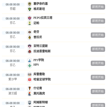
塞伊奈约基
08-08 00:00
即将开始
芬超
格尼斯坦
PEPO拉宾兰塔
08-08 00:00
即将开始
芬乙
迈帕
奇芬
08-08 00:00
即将开始
芬乙
普拉尼
亚特兰提斯
08-08 00:00
即将开始
芬乙
拉迪恩雷帕斯
PPJ学院
08-08 00:00
即将开始
HPS
芬乙
库雷撒勒
08-08 00:00
即将开始
爱沙甲
哈留足球学院
什切青
08-08 00:00
即将开始
波兰超
莫托路宾
阿姆斯特顿
08-08 00:00
即将开始