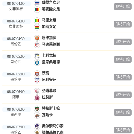
佛得角女足
08-07 04:00
即将开始
女非国杯
喀麦隆女足
马里女足
08-07 04:00
即将开始
女非国杯
加纳女足
恩维加多
08-07 04:30
即将开始
哥伦乙
马达莱纳联
卡利竞技
08-07 05:00
即将开始
哥伦乙
皇家桑坦德
茨高
08-07 05:00
即将开始
哥伦甲
阿利安萨
圣塔菲联
08-07 06:00
即将开始
阿甲
拉努斯
特拉斯卡拉
08-07 06:00
即将开始
墨西甲
瓦哈卡
奥尔索马尔索
08-07 07:00
即将开始
哥伦乙
锡帕基拉老虎