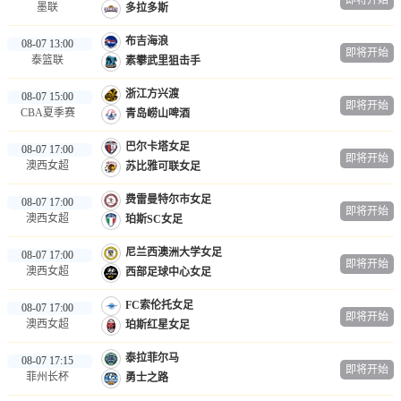
即将开始
墨联
多拉多斯
布吉海浪
08-07 13:00
即将开始
泰篮联
素攀武里狙击手
浙江方兴渡
08-07 15:00
即将开始
CBA夏季赛
青岛崂山啤酒
巴尔卡塔女足
08-07 17:00
即将开始
澳西女超
苏比雅可联女足
费雷曼特尔市女足
08-07 17:00
即将开始
澳西女超
珀斯SC女足
尼兰西澳洲大学女足
08-07 17:00
即将开始
澳西女超
西部足球中心女足
FC索伦托女足
08-07 17:00
即将开始
澳西女超
珀斯红星女足
泰拉菲尔马
08-07 17:15
即将开始
菲州长杯
勇士之路