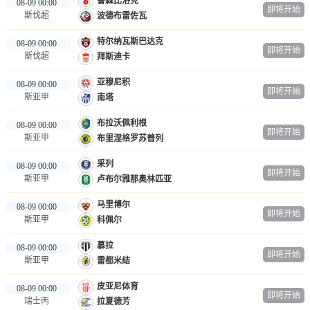
鲁森比洛克
08-09 00:00
即将开始
斯伐超
波德布雷佐瓦
特尔纳瓦斯巴达克
08-09 00:00
即将开始
斯伐超
拜斯迪卡
亚穆尼积
08-09 00:00
即将开始
斯亚甲
南塔
布拉沃佩利根
08-09 00:00
即将开始
斯亚甲
布里涅格罗苏普列
采列
08-09 00:00
即将开始
斯亚甲
卢布尔雅那奥林匹亚
马里博尔
08-09 00:00
即将开始
斯亚甲
科佩尔
慕拉
08-09 00:00
即将开始
斯亚甲
雷都米结
皮亚尼体育
08-09 00:00
即将开始
瑞士丙
拉夏德芳