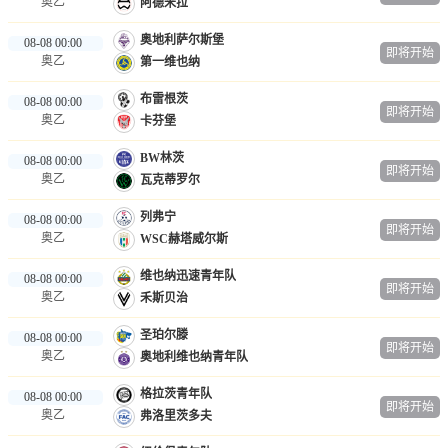
奥乙
阿德米拉
奥地利萨尔斯堡
08-08 00:00
即将开始
奥乙
第一维也纳
布雷根茨
08-08 00:00
即将开始
奥乙
卡芬堡
BW林茨
08-08 00:00
即将开始
奥乙
瓦克蒂罗尔
列弗宁
08-08 00:00
即将开始
奥乙
WSC赫塔威尔斯
维也纳迅速青年队
08-08 00:00
即将开始
奥乙
禾斯贝治
圣珀尔滕
08-08 00:00
即将开始
奥乙
奥地利维也纳青年队
格拉茨青年队
08-08 00:00
即将开始
奥乙
弗洛里茨多夫