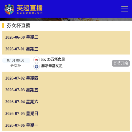
导
航
网站首页
芬女杯直播
2026-06-30 星期二
英超直播
2026-07-01 星期三
足球直播
PK-35万塔女足
07-01 00:00
英超
即将开始
芬女杯
赫尔辛基女足
德甲
2026-07-02 星期四
法甲
2026-07-03 星期五
西甲
2026-07-04 星期六
意甲
2026-07-05 星期日
欧冠杯
2026-07-06 星期一
中超