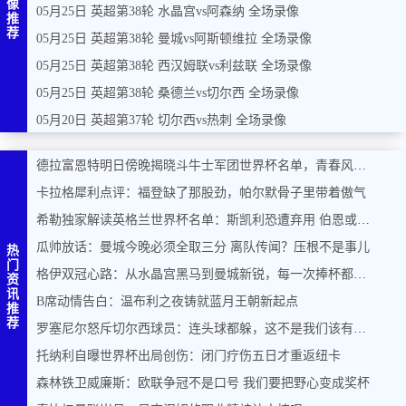
像
05月25日 英超第38轮 水晶宫vs阿森纳 全场录像
推
荐
05月25日 英超第38轮 曼城vs阿斯顿维拉 全场录像
05月25日 英超第38轮 西汉姆联vs利兹联 全场录像
05月25日 英超第38轮 桑德兰vs切尔西 全场录像
05月20日 英超第37轮 切尔西vs热刺 全场录像
德拉富恩特明日傍晚揭晓斗牛士军团世界杯名单，青春风暴能否席卷美加墨？
卡拉格犀利点评：福登缺了那股劲，帕尔默骨子里带着傲气
希勒独家解读英格兰世界杯名单：斯凯利恐遭弃用 伯恩或力压马奎尔入围
瓜帅放话：曼城今晚必须全取三分 离队传闻？压根不是事儿
热
门
格伊双冠心路：从水晶宫黑马到曼城新锐，每一次捧杯都是奇迹
资
讯
B席动情告白：温布利之夜铸就蓝月王朝新起点
推
荐
罗塞尼尔怒斥切尔西球员：连头球都躲，这不是我们该有的样子
托纳利自曝世界杯出局创伤：闭门疗伤五日才重返纽卡
森林铁卫威廉斯：欧联争冠不是口号 我们要把野心变成奖杯