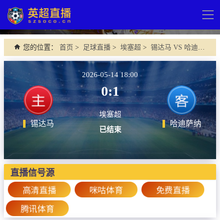
导
航
网站首页
您的位置：
首页
>
足球直播
>
埃塞超
>
锡达马 VS 哈迪萨纳
英超直播
2026-05-14 18:00
足球直播
0:1
英超
埃塞超
德甲
锡达马
哈迪萨纳
已结束
法甲
西甲
直播信号源
意甲
高清直播
咪咕体育
免费直播
欧冠杯
腾讯体育
中超