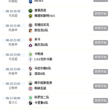
BKMA
阿美超
普莱西亚
08-10 20:30
即将开始
乌克超
梅塔利斯特1925
安德拉尼克
08-10 21:00
即将开始
阿美甲
舒拉克B队
米卡
08-10 21:00
即将开始
阿美甲
佩历克B队
卡帕迪
08-10 23:00
即将开始
乌克超
LNZ切尔卡斯
乌拉尔图B队
08-10 23:00
即将开始
阿美甲
诺亚B队
维尔纽斯投资
08-10 23:45
即将开始
立陶甲
帕纳瓦兹
科罗拉二队
08-11 00:00
即将开始
爱沙乙
卡里鲁B队