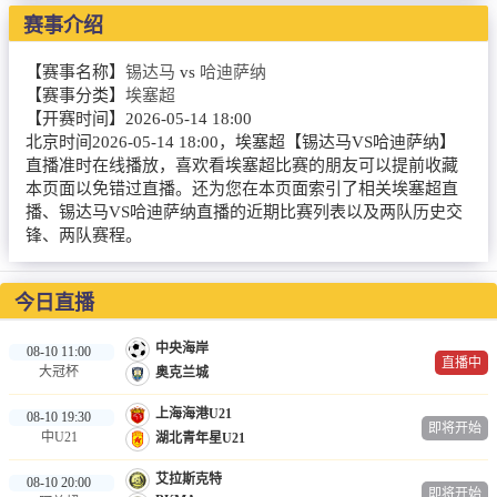
赛事介绍
篮球直播
NBA
【赛事名称】
锡达马
vs
哈迪萨纳
【赛事分类】
埃塞超
CBA
【开赛时间】
2026-05-14 18:00
北京时间2026-05-14 18:00，埃塞超【锡达马VS哈迪萨纳】
英超录像
直播准时在线播放，喜欢看埃塞超比赛的朋友可以提前收藏
本页面以免错过直播。还为您在本页面索引了相关埃塞超直
播、锡达马VS哈迪萨纳直播的近期比赛列表以及两队历史交
英超资讯
锋、两队赛程。
体育词条
今日直播
中央海岸
08-10 11:00
直播中
大冠杯
奥克兰城
上海海港U21
08-10 19:30
即将开始
中U21
湖北青年星U21
艾拉斯克特
08-10 20:00
即将开始